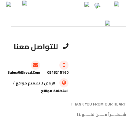
للتواصل معنا
Sales@elryad.com
0548215160
/
الرياض
لـ
تصميم مواقع
استضافة مواقع
THANK YOU FROM OUR HEART
شــكـــــراً مـــــن قلـــــوبنا