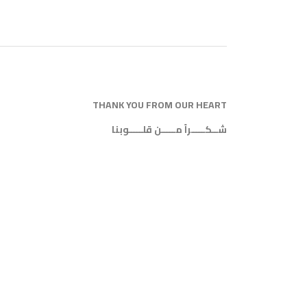
THANK YOU FROM OUR HEART
شــكـــــراً مـــــن قلـــــوبنا