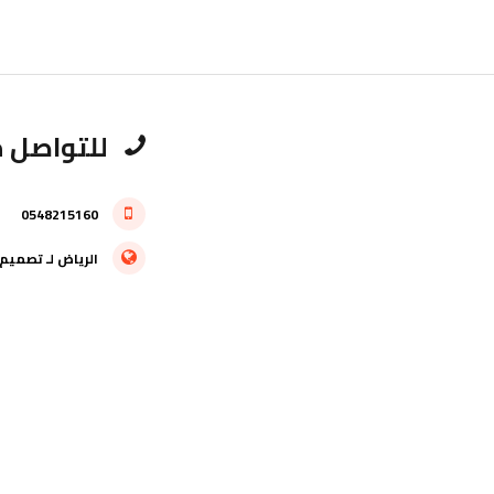
للتواصل م
0548215160
الرياض
لـ
تصميم 