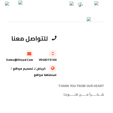
للتواصل معنا
Sales@elryad.com
0548215160
/
الرياض
لـ
تصميم مواقع
استضافة مواقع
THANK YOU FROM OUR HEART
شــكـــــراً مـــــن قلـــــوبنا