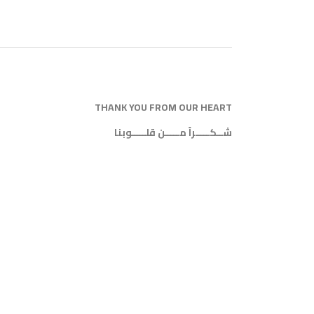
THANK YOU FROM OUR HEART
شــكـــــراً مـــــن قلـــــوبنا