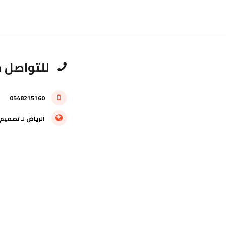
للتواصل م
0548215160
الرياض
لـ
تصميم 