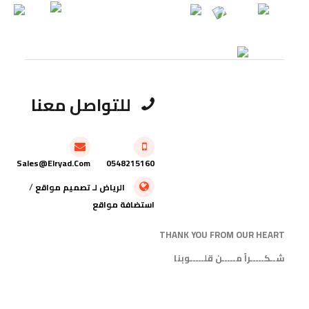
للتواصل معنا
Sales@elryad.com
0548215160
/
الرياض
لـ
تصميم مواقع
استضافة مواقع
THANK YOU FROM OUR HEART
شــكـــــراً مـــــن قلـــــوبنا