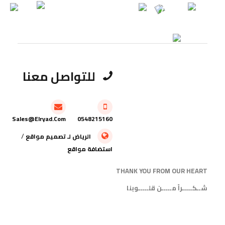
للتواصل معنا
Sales@elryad.com
0548215160
/
الرياض
لـ
تصميم مواقع
استضافة مواقع
THANK YOU FROM OUR HEART
شــكـــــراً مـــــن قلـــــوبنا