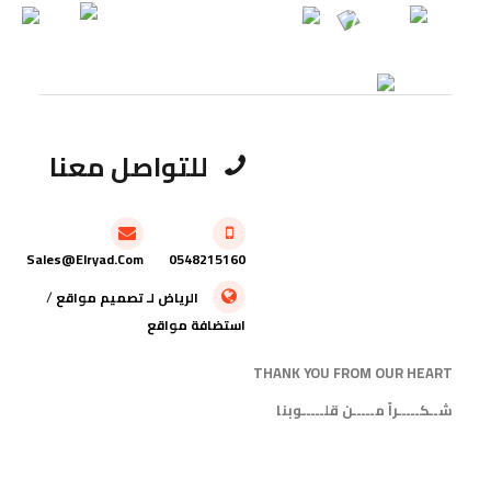
للتواصل معنا
Sales@elryad.com
0548215160
/
الرياض
لـ
تصميم مواقع
استضافة مواقع
THANK YOU FROM OUR HEART
شــكـــــراً مـــــن قلـــــوبنا