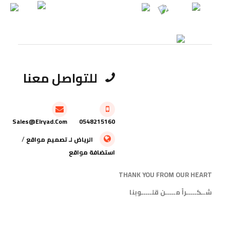
للتواصل معنا
Sales@elryad.com
0548215160
/
الرياض
لـ
تصميم مواقع
استضافة مواقع
THANK YOU FROM OUR HEART
شــكـــــراً مـــــن قلـــــوبنا