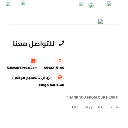
للتواصل معنا
Sales@elryad.com
0548215160
/
الرياض
لـ
تصميم مواقع
استضافة مواقع
THANK YOU FROM OUR HEART
شــكـــــراً مـــــن قلـــــوبنا